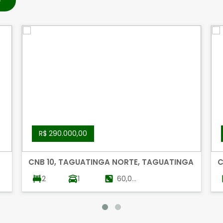
R$ 290.000,00
CNB 10, TAGUATINGA NORTE, TAGUATINGA
C
T
2
1
60,00
m²