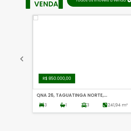
Todos os imóveis à venda
VENDA
R$ 850.000,00
QNA 26, TAGUATINGA NORTE,
TAGUATINGA
3
1
3
241,94 m²