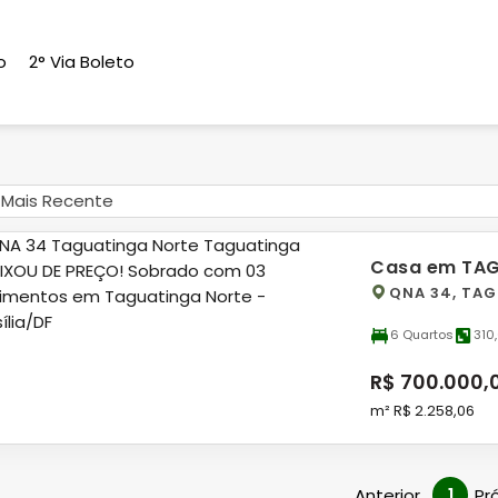
o
2° Via Boleto
Mais Recente
Casa em TA
QNA 34, TA
6 Quartos
310
R$ 700.000,
m² R$ 2.258,06
Anterior
1
Pr