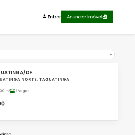
Entrar
Anunciar Imóvel
GUATINGA/DF
GUATINGA NORTE, TAGUATINGA
,00 m²
4 Vagas
00
óximo