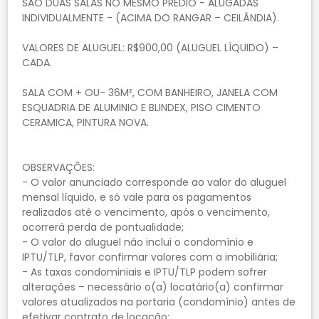
SÃO DUAS SALAS NO MESMO PRÉDIO - ALUGADAS
INDIVIDUALMENTE - (ACIMA DO RANGAR – CEILÂNDIA).
VALORES DE ALUGUEL: R$900,00 (ALUGUEL LÍQUIDO) –
CADA.
SALA COM + OU- 36M², COM BANHEIRO, JANELA COM
ESQUADRIA DE ALUMINIO E BLINDEX, PISO CIMENTO
CERAMICA, PINTURA NOVA.
OBSERVAÇÕES:
- O valor anunciado corresponde ao valor do aluguel
mensal líquido, e só vale para os pagamentos
realizados até o vencimento, após o vencimento,
ocorrerá perda de pontualidade;
- O valor do aluguel não inclui o condomínio e
IPTU/TLP, favor confirmar valores com a imobiliária;
- As taxas condominiais e IPTU/TLP podem sofrer
alterações – necessário o(a) locatário(a) confirmar
valores atualizados na portaria (condomínio) antes de
efetivar contrato de locação;