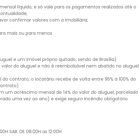
mensal líquido, e só vale para os pagamentos realizados até o
ontualidade;
avor confirmar valores com a imobiliária;
ara mais ou para menos
guel e um imóvel próprio quitado, sendo de Brasília)
alor do aluguel e não é reembolsável nem abatido no aluguel.
 do contrato, o locatário recebe de volta entre 95% à 100% do
contrato)
om um acréscimo mensal de 14% do valor do aluguel, parcelado
brada uma vez ao ano) e exige seguro incêndio obrigatório
00H SAB. DE 08:00H as 12:00H