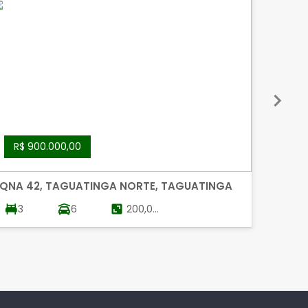
R$ 900.000,00
R$ 
QNA 42, TAGUATINGA NORTE, TAGUATINGA
QNA 2
3
6
200,00
3
m²