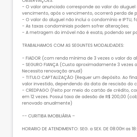
OBSERVAÇÕES:
- O valor anunciado corresponde ao valor do aluguel 
vencimento, após o vencimento, ocorrerá perda de p
- O valor do aluguel não inclui o condomínio e IPTU, f
- As taxas condominiais podem sofrer alterações;
- A metragem do imóvel não é exata, podendo ser p
TRABALHAMOS COM AS SEGUNTES MODALIDADES:
- FIADOR (com renda mínima de 3 vezes o valor do alu
- SEGURO FIANÇA (Custa aproximadamente 3 vezes o v
Necessita renovação anual)
- TITULO CAPTALIZAÇÃO (Requer um depósito. Ao final
valor investido, dependendo da data de rescisão do 
- CREDPAGO (Feito por meio do cartão de crédito, c
em 12 vezes. Possui taxa de adesão de R$ 200,00 (co
renovado anualmente)
-- CURITIBA IMOBILIÁRIA –
HORARIO DE ATENDIMENTO: SEG. a SEX. DE 08:00H as 18: