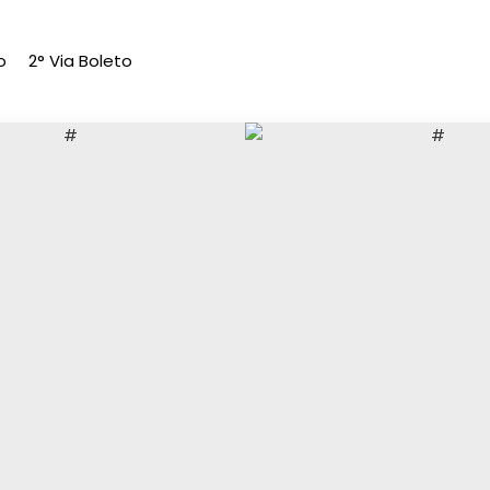
o
2° Via Boleto